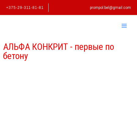
Перейти
+375-29-311-81-81
prompol.bel@gmail.com
к
содержимому
АЛЬФА КОНКРИТ - первые по
бетону