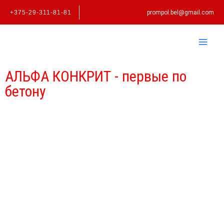
Перейти
+375-29-311-81-81
prompol.bel@gmail.com
к
содержимому
АЛЬФА КОНКРИТ - первые по
бетону